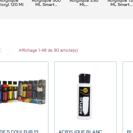
Acrylique
Acrylique 500
Acrylique 250
Acrylique 1
icryl 120 Ml
ML Smart...
ML...
ML Smart...
Affichage 1-48 de 90 article(s)
KIT DE 5 COULEUR 130 CC
ACRYLIQUE BLANC