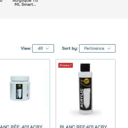
30
Acrylique 70
ML Smart...
View:
48
Sort by:
Pertinence
Promo !
BLANC RÉF: 401 ACRYLIQUE 500 ML SMART DECO
BLANC REF:401 ACRYLIQUE SMART DECO 130 ML