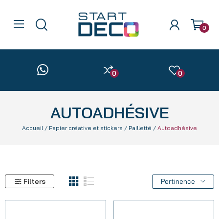
0
0
0
AUTOADHÉSIVE
Accueil
Papier créative et stickers
Pailletté
Autoadhésive
Filters
Pertinence