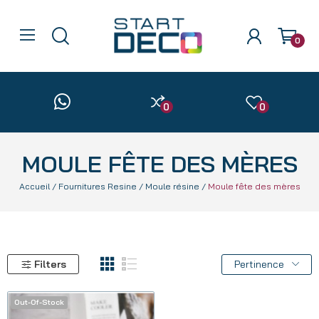
0
0
0
MOULE FÊTE DES MÈRES
Accueil
Fournitures Resine
Moule résine
Moule fête des mères
Filters
Pertinence
Out-Of-Stock