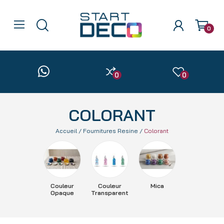
0
0
0
COLORANT
Accueil
Fournitures Resine
Colorant
Couleur
Couleur
Mica
Opaque
Transparent