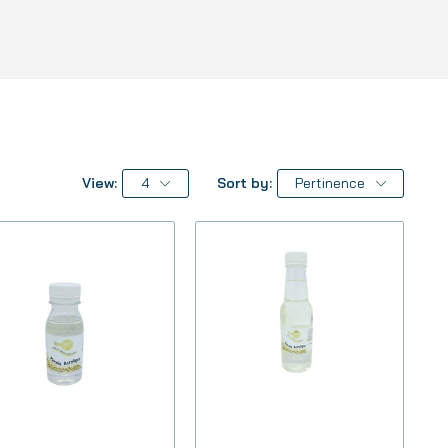
View:
4
Sort by:
Pertinence