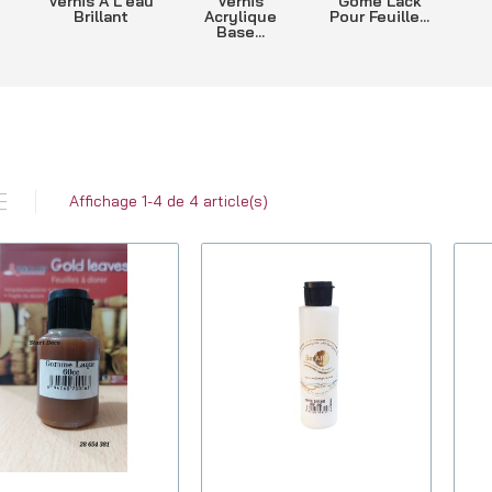
Vernis À L'eau
Vernis
Gome Lack
Brillant
Acrylique
Pour Feuille...
Base...
Affichage 1-4 de 4 article(s)