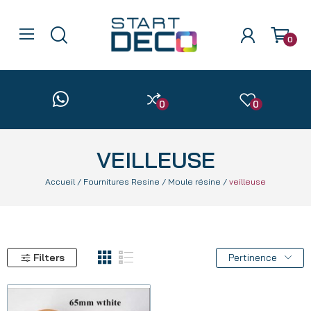
0
0
0
VEILLEUSE
Accueil
Fournitures Resine
Moule résine
veilleuse
Filters
Pertinence