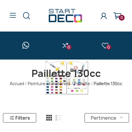
0
0
0
Paillette 130cc
Accueil
Peinture et matériels
Paillette
Paillette 130cc
Filters
Pertinence